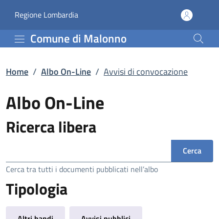
Avvisi di convocazione 
Vai al contenuto principale
(apre in un'altra scheda).
Regione Lombardia
Comune di Malonno
Home
/
Albo On-Line
/
Avvisi di convocazione
Albo On-Line
Ricerca libera
Ricerca
Cerca tra tutti i documenti pubblicati nell’albo
Tipologia
Altri bandi
Avvisi pubblici