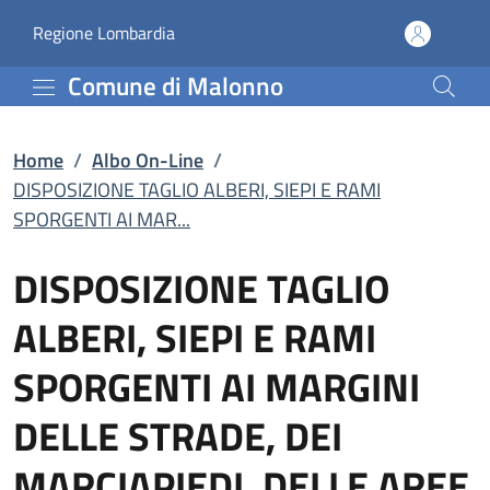
DISPOSIZIONE TAGLIO A
Vai al contenuto principale
(apre in un'altra scheda).
Regione Lombardia
Comune di Malonno
Home
/
Albo On-Line
/
DISPOSIZIONE TAGLIO ALBERI, SIEPI E RAMI
SPORGENTI AI MAR...
DISPOSIZIONE TAGLIO
ALBERI, SIEPI E RAMI
SPORGENTI AI MARGINI
DELLE STRADE, DEI
MARCIAPIEDI, DELLE AREE