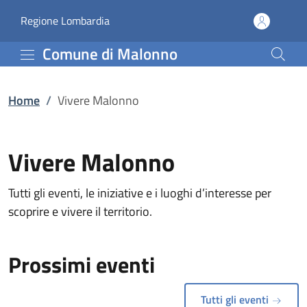
Vivere Malonno | Comun
Vai al contenuto principale
(apre in un'altra scheda).
Regione Lombardia
Comune di Malonno
Home
/
Vivere Malonno
Vivere Malonno
Tutti gli eventi, le iniziative e i luoghi d’interesse per
scoprire e vivere il territorio.
Prossimi eventi
Tutti gli eventi