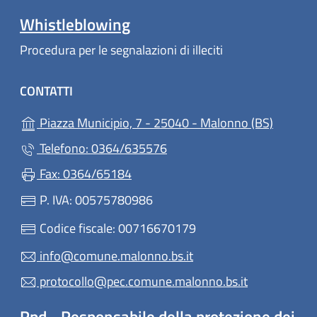
Whistleblowing
Procedura per le segnalazioni di illeciti
CONTATTI
(apre in
Piazza Municipio, 7 - 25040 - Malonno (BS)
Telefono: 0364/635576
Fax: 0364/65184
P. IVA: 00575780986
Codice fiscale: 00716670179
info@comune.malonno.bs.it
protocollo@pec.comune.malonno.bs.it
Rpd - Responsabile della protezione dei