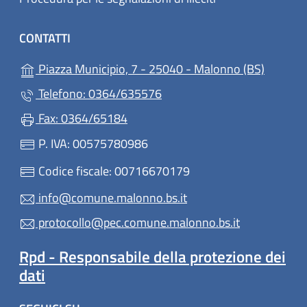
CONTATTI
(apre in
Piazza Municipio, 7 - 25040 - Malonno (BS)
Telefono: 0364/635576
Fax: 0364/65184
P. IVA: 00575780986
Codice fiscale: 00716670179
info@comune.malonno.bs.it
protocollo@pec.comune.malonno.bs.it
Rpd - Responsabile della protezione dei
dati