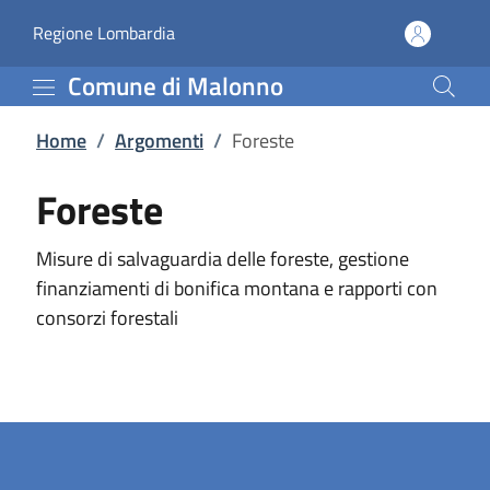
Foreste | Comune di Ma
Vai al contenuto principale
(apre in un'altra scheda).
Regione Lombardia
Comune di Malonno
Home
/
Argomenti
/
Foreste
Foreste
Misure di salvaguardia delle foreste, gestione
finanziamenti di bonifica montana e rapporti con
consorzi forestali