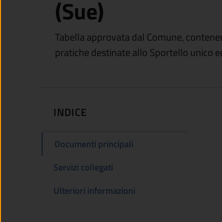
(Sue)
Tabella approvata dal Comune, contenente 
pratiche destinate allo Sportello unico ed
INDICE
Documenti principali
Servizi collegati
Ulteriori informazioni