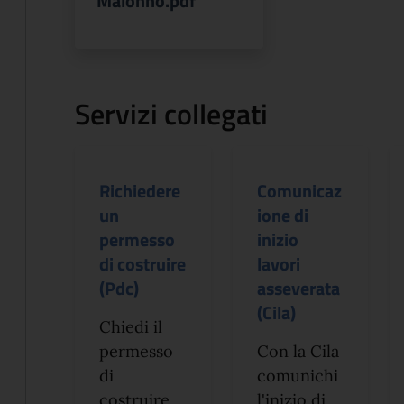
Malonno.pdf
Servizi collegati
Richiedere
Comunicaz
un
ione di
permesso
inizio
di costruire
lavori
(Pdc)
asseverata
(Cila)
Chiedi il
permesso
Con la Cila
di
comunichi
costruire
l'inizio di