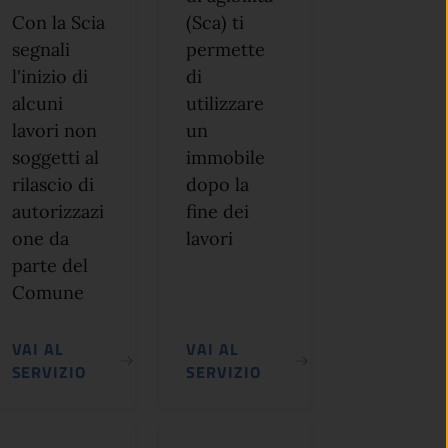
Con la Scia
(Sca) ti
segnali
permette
l'inizio di
di
alcuni
utilizzare
lavori non
un
soggetti al
immobile
rilascio di
dopo la
autorizzazi
fine dei
one da
lavori
parte del
Comune
VAI AL
VAI AL
SERVIZIO
SERVIZIO