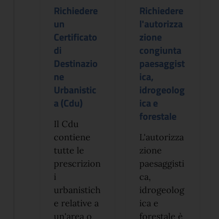
Richiedere
Richiedere
un
l'autorizza
Certificato
zione
di
congiunta
Destinazio
paesaggist
ne
ica,
Urbanistic
idrogeolog
a (Cdu)
ica e
forestale
Il Cdu
contiene
L'autorizza
tutte le
zione
prescrizion
paesaggisti
i
ca,
urbanistich
idrogeolog
e relative a
ica e
un'area o
forestale è