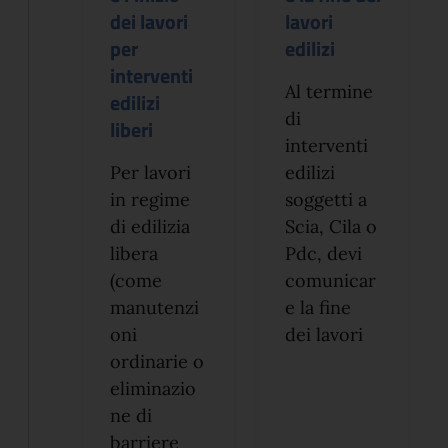
dei lavori
lavori
per
edilizi
interventi
Al termine
edilizi
di
liberi
interventi
Per lavori
edilizi
in regime
soggetti a
di edilizia
Scia, Cila o
libera
Pdc, devi
(come
comunicar
manutenzi
e la fine
oni
dei lavori
ordinarie o
eliminazio
ne di
barriere