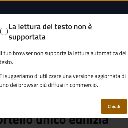
i segreteria per le p
nno
La lettura del testo non è
ie Bresciane
supportata
Servizi
Vivere Malonno
Il tuo browser non supporta la lettura automatica del
testo.
dati
/
Documento (tecnico) di supporto
/
Ti suggeriamo di utilizzare una versione aggiornata di
 dello Sportello unico edilizia (Sue)
uno dei browser più diffusi in commercio.
 di segreteria per le
Chiudi
rtello unico edilizia