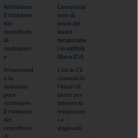
Richiedere
Comunicaz
il rimborso
ione di
del
inizio dei
contributo
lavori
di
temporane
costruzion
i in edilizia
e
libera (Cil)
Presentand
Con la Cil
o la
comunichi
domanda
l'inizio di
puoi
lavori per
richiedere
interventi
il rimborso
temporane
del
i o
contributo
stagionali
di