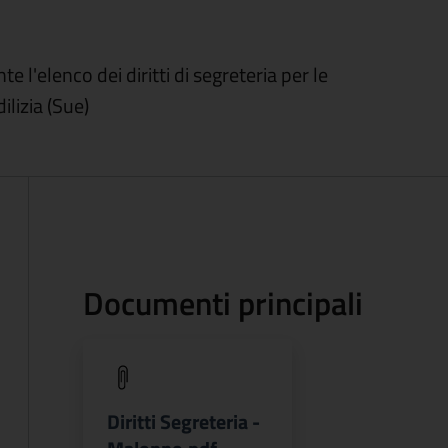
l'elenco dei diritti di segreteria per le
ilizia (Sue)
Documenti principali
(apre in un'altra scheda).
Diritti Segreteria -