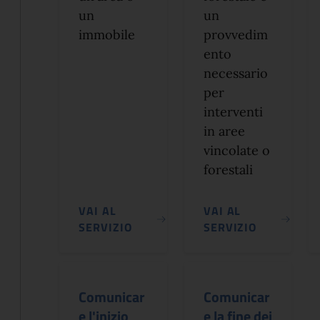
un
un
immobile
provvedim
ento
necessario
per
interventi
in aree
vincolate o
forestali
VAI AL
VAI AL
SERVIZIO
SERVIZIO
Comunicar
Comunicar
e l'inizio
e la fine dei