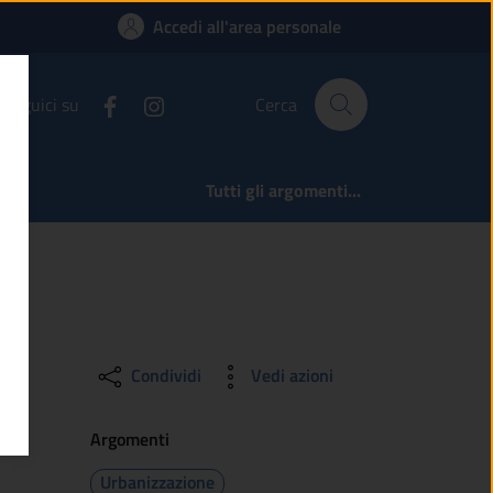
ratiche dello Sportel
Accedi all'area personale
Seguici su
Cerca
Tutti gli argomenti...
Condividi
Vedi azioni
Argomenti
Urbanizzazione