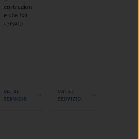
costruzion
e che hai
versato
VAI AL
VAI AL
SERVIZIO
SERVIZIO