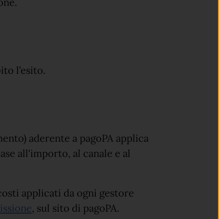
one.
to l’esito.
amento) aderente a pagoPA applica
ase all'importo, al canale e al
costi applicati da ogni gestore
issione
, sul sito di pagoPA.