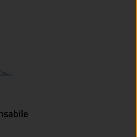
bs.it
nsabile