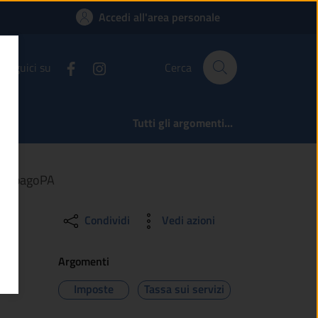
attaforma pagoPA | 
Accedi all'area personale
Seguici su
Cerca
Tutti gli argomenti...
rma pagoPA
Condividi
Vedi azioni
Argomenti
Imposte
Tassa sui servizi