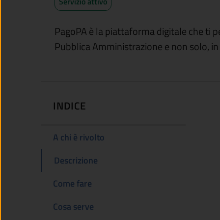
Servizio attivo
PagoPA è la piattaforma digitale che ti 
Pubblica Amministrazione e non solo, in 
INDICE
A chi è rivolto
Descrizione
Come fare
Cosa serve