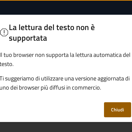
mento tramite la pi
nno
La lettura del testo non è
ie Bresciane
supportata
Servizi
Vivere Malonno
Il tuo browser non supporta la lettura automatica del
testo.
avvenzioni
/
Effettuare un pagamento tramite la piattafo
Ti suggeriamo di utilizzare una versione aggiornata di
uno dei browser più diffusi in commercio.
gamento tramite la
oPA
Chiudi