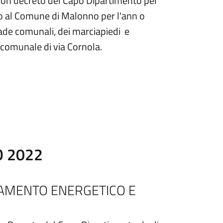
 con decreto del Capo Dipartimento per
nato al Comune di Malonno per l'ann o
rade comunali, dei marciapiedi e
a comunale di via Cornola.
O 2022
TAMENTO ENERGETICO E