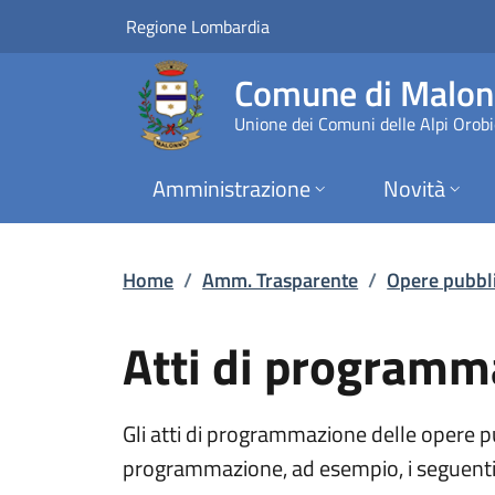
Atti di programmazi
Vai al contenuto principale
(apre in un'altra scheda).
Regione Lombardia
Comune di Malo
Unione dei Comuni delle Alpi Orob
Amministrazione
Novità
Home
/
Amm. Trasparente
/
Opere pubbl
Atti di programm
Gli atti di programmazione delle opere pu
programmazione, ad esempio, i seguenti