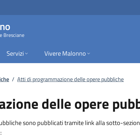
one delle opere pub
nno
ie Bresciane
Servizi
Vivere Malonno
iche
/
Atti di programmazione delle opere pubbliche
azione delle opere pubb
bbliche sono pubblicati tramite link alla sotto-sezione 
: